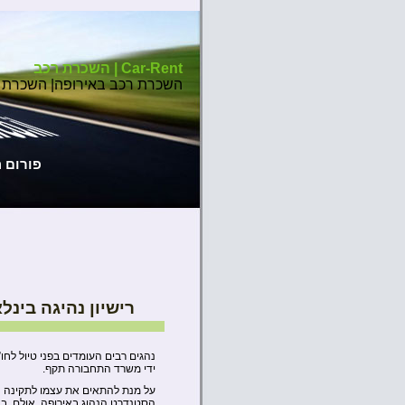
Car-Rent | השכרת רכב
השכרת רכב באירופה| השכרת 
פורום 
רישיון נהיגה בינל
נהגים רבים העומדים בפני טיול לח
ידי משרד התחבורה תקף.
על מנת להתאים את עצמו לתקינה הא
הסטנדרט הנהוג באירופה. אולם, ב