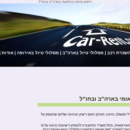
רישיון נהיגה בינלאומי בארה”ב ובחו”ל
רכב בארה"ב | השכרת רכב בארץ
השכרת רכב
|
מסלולי טיול בארה"ב
|
מסלולי טיול באירופה
|
אודות
|
אומי בארה”ב ובחו”ל
ו”ל המשלב נהיגה, תוהים האם רישיון הנהיגה שלהם שהונפק על
ירופאית, החל משרד התחבורה להנפיק רישיונות נהיגה על פי
ניגוד לאמרה “סוף מעשה במחשבה תחילה” נעשו טעויות רבות