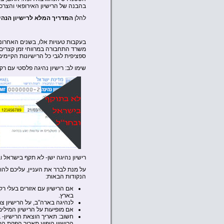
בהבנה של הרישיון האירופאי והצרכ
להלן
המדריך המלא לרישיון הנהי
בעקבות טעויות אלו, בשנים האחרונו
משרד התחבורה במרווחי זמן קצרים. ס
ספציפית לגבי כל הרישיונות הקיימים
שימו לב: רישיון נהיגה פלסטי עם רק
רישיון נהיגה ישן- לא תקף בישראל ו
על מנת לברר את העניין, עליכם להוצ
הנקודות הבאות:
אם הרישיון עם אזורים בעלי רק
בארץ.
לנהיגה בארה”ב, על הרישיון צר
אם מופיעות על הרישיון המילי
חשוב: תאריך הוצאת הרישיון-
הרישיון הופיע תאריך הפקת התע