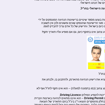
ים של הנהג הישראלי.
גה הישראלי בחו”ל.
ת בוצעו מספר שינויים ברישיונות הנהיגה המונפקים על ידי
וגי הרישיונות שהונפקו שונים ומשונים ולכן אין תשובה
 כיום בישראל. והרישיון של כל אדם צריך להבדק לגופו.
ע צהוב אינו בתוקף כיום, גם אם מופיע עליו תאריך תקף!
בחו”ל
יא את רישיון הנהיגה מהארנק, ולהתבונן בו, ולבחון את
ע צהוב (כמו בתמונה למעלה) – הוא אינו תקף לחו”ל ואף לא
יכות להופיע המילים
Driving Licence
.
ם
Driving Permit
– הוא איננו מתאים לנהיגה בארצות הברית.
 בחלק מהמקרים הוצאו ר”נ בינ”ל בהם התאריך של הוצאת
ודה בלבד. במקרים אלו רישיון כזה יכול להיות בעייתי במעמד