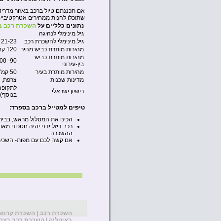
אם תכננתם טיול ברכב באזור מדריד
שתוכלו להנות ממחירים אטרקטיביים 
נתונים כלליים על
השכרת רכב ב
גיל מינימלי לנהיגה
גיל מינימלי להשכרת רכב
21-23
מהירות מותרת כביש מהיר
120 קמ”ש
מהירות מותרת כביש
90- 100 קמ”ש
בין-עירוני
מהירות מותרת בעיר
50 קמ”ש
מדינות שכנות
צרפת, 
רישיון ישראלי
בנוסף)
טיפים למטייל ברכב בספרד:
הכינו את המסלול מראש, בבית
רכב דיזל ידני יהיה חסכוני מא
ההשכרה.
אם קשה לכם עם מפות- השכירו GPS ולימדו לתפעל אותו לפני היציאה מתחנת הה
השכרת רכב
|
השכרת קרווא
באיטליה
|
השכרת רכב בצר