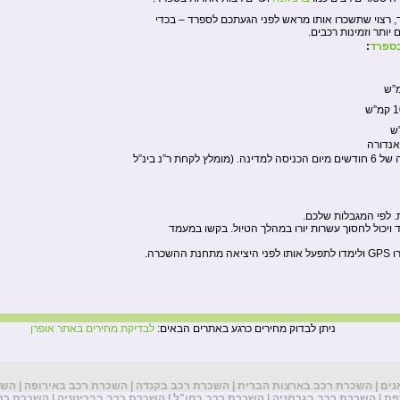
, רצוי שתשכרו אותו מראש לפני הגעתכם לספרד – בכדי
יותר וזמינות רכבים.
ספרד
:
אנדורה
לתקופה של 6 חודשים מיום הכניסה למדינה. (מומלץ לקחת ר”נ בינ”ל
. לפי המגבלות שלכם.
וד ויכול לחסוך עשרות יורו במהלך הטיול. בקשו במעמד
שכרה.
ניתן לבדוק מחירים כרגע באתרים הבאים:
לבדיקת מחירים באתר אופרן
נים
|
השכרת רכב בארצות הברית
|
השכרת רכב בקנדה
|
השכרת רכב באירופה
|
השכ
פת
|
השכרת רכב בגרמניה
|
השכרת רכב בחו"ל
|
השכרת רכב בבריטניה
|
השכרת רכב