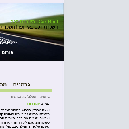
Car-Rent | השכרת רכב
השכרת רכב באירופה| השכרת 
פורום 
גרמניה – מס
גרמניה – מסלול למתקדמים
מאת:
יונה דורון
תחנתנו הראשונה הייתה העיירה קדלי
וצבעים, שובים את הלב. חזיתות הבתי
כשעה והמשכנו לעיירה וורלינגרודה
ששמו אלטורה. המלון ניצב מול תחנ