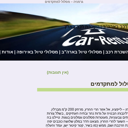
גרמניה – מסלול למתקדמים
רכב בארה"ב | השכרת רכב בארץ
השכרת רכב
|
מסלולי טיול בארה"ב
|
מסלולי טיול באירופה
|
אודות
|
(אין תגובות)
לול למתקדמים
יצאנו מברלין בכביש המהיר מגדנבורג – לייפציג, אל אזור הרי ההרץ, מרחק 200 ק”מ מברלין.
נבורג הבנויה על גדות נהר ובתיה העתיקים , בשלל צורות
ם צבעוניות, מעוטרות פסלונים וגמלונים בגגות. טיילנו בה
 – השער להרי ההרץ. מצאנו חדר במלון שלושה כוכבים יפה
ת הרכבת ושם, ממש כמו בשיר, קטר קיטור ישן, עמד והעלה