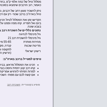
מסלול טיול של כמה אלפי ק”מ, בחרו 
כאמור, רוב הרכבים שימצאו בסוכנוי
טיול בארה”ב ברכב שכור- רק עם רכ
הקדישו זמן ואת המסלול לטיול הכי
ביום ואל תפריזו. קחו מפה וסמנו ע
בצבע שונה.
נתונים כלליים על השכרת רכב ב
גיל מינימלי לנהיגה
גיל מינימלי להשכרת רכב
21
מהירות מותרת
55-65 מייל לשעה
מדינות שכנות
קנדה, מקס
לתקופה של 12 חודשים מיום הכניס
רישיון ישראלי
(הרשיון ה
טיפים למטייל ברכב בארה”ב:
הכינו את המסלול מראש, בבית
קחו רכב קטן יחסית וחסכו בצר
למרות הפיתוי להרגיש אמריקה, 
אם קשה לכם עם מפות- השכירו GPS ולימדו לתפעל אותו לפני היציאה מתחנת הה
מופיע בקטגוריית:
השכרת רכב