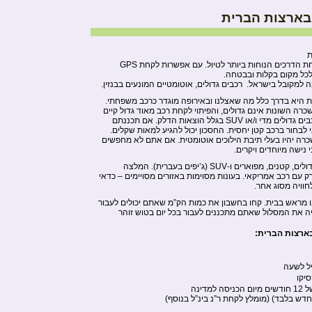
בארצות הברית
ת
השכרת רכב בארצות הברית היא אחת הדרכים הנוחות ביותר לטיול. עם אפשרות לקחת GPS
כל מקום בקלות ובבטחה.
למקובל בישראל. רכבים גדולים, אוטומטיים המונעים בבנזין.
 היא בדרך כלל מה שאצלנו ובאירופה מוגדר כרכב משפחתי.
רה השונות אינם גדולים, והפיתוי לקחת רכב מאוד גדול קיים
תמיד. אנו מציעים לכם לא לקחת רכבים גדולים מדי ו/או SUV בגלל הוצאות הדלק. אם תכננתם
 לבחור ברכב קטן יחסית. החסכון יכול להגיע למאות שקלים.
כרה יהיו בעלי תיבת הילוכים אוטומטית. אם אתם לא מחפשים
נישה מיוחדים ויקרים.
ניתן להשכיר מגוון רחב של רכבים, גדולים, קטנים, מפוארים ו-SUV (ג’יפים בעברית). המלצה
ק עם רכב אמריקאי. בעונות מסוימות באזורים מסויימים – כדאי
חוויה מסוג אחר.
נו מראש בבית. קחו בחשבון את כמות הק”מ שאתם יכולים לעבור
ליה את המסלול שאתם מתכננים לעבור בכל יום בטוש זוהר
בארצות הברית:
יקו
ה למדינה
חדש בלבד) (מומלץ לקחת ר”נ בינ”ל בנוסף)