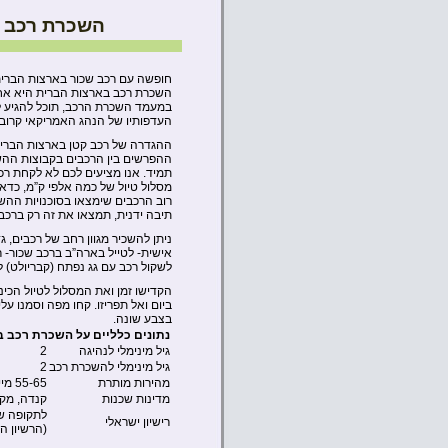
השכרת רכב 
חופשה עם רכב שכור בארצות הברי
במעמד השכרת הרכב, תוכל להגיע ל
העדפותיו של הנהג האמריקאי קרובה 
ההגדרה של רכב קטן בארצות הברית
ההפרשים בין הרכבים בקבוצות ההשכ
מסלול טיול של כמה אלפי ק”מ, כדאי
רוב הרכבים שימצאו בסוכנויות ההש
תיבה ידנית, תמצאו את זה רק ברכבי 
אישית- לטייל בארה”ב ברכב שכור- ר
לשקול רכב עם גג נפתח (קבריולט) ל
הקדישו זמן ואת המסלול לטיול הכי
ביום ואל תפריזו. קחו מפה וסמנו ע
בצבע שונה.
נתונים כלליים על השכרת רכב 
גיל מינימלי לנהיגה
2
גיל מינימלי להשכרת רכב
2
מהירות מותרת
55-65 מייל לשעה
מדינות שכנות
קנדה, מקס
לתקופה של 12 חודשים מיום הכניס
רישיון ישראלי
(הרשיון ה