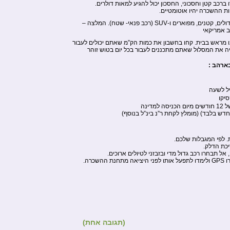
ברכב קטן וחסכוני, החסכון יכול להגיע למאות דולרים.
ות ההשכרה יהיו אוטומטיים.
ניתן להשכיר מגוון רחב של רכבים, גדולים, קטנים, מפוארים ו-SUV (רכב פנאי- שטח). המלצה –
ב אמריקאי
נו מראש בבית. קחו בחשבון את כמות הק”מ שאתם יכולים לעבור
ליה את המסלול שאתם מתכננים לעבור בכל יום בטוש זוהר
ארהב :
יקו
ה למדינה
חדש בלבד) (מומלץ לקחת ר”נ בינ”ל בנוסף)
. לפי המגבלות שלכם.
יכת הדלק.
אל תבחרו רכב גדול מדי ובזבזני לטיולים ארוכים.
שכרה.
(תגובה אחת)