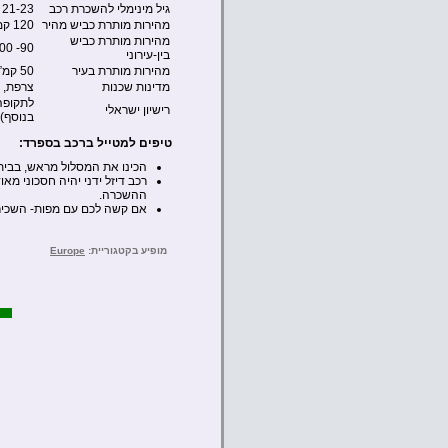
גיל מינימלי להשכרת רכב
21-23
מהירות מותרת כביש מהיר
120 קמ”ש
מהירות מותרת כביש
90- 100 קמ”ש
בין-עירוני
מהירות מותרת בעיר
50 קמ”ש
מדינות שכנות
צרפת, 
רישיון ישראלי
בנוסף)
טיפים למטייל ברכב בספרד:
הכינו את המסלול מראש, בבית
רכב דיזל ידני יהיה חסכוני מא
ההשכרה.
אם קשה לכם עם מפות- השכירו GPS ולימדו לתפעל אותו לפני היציאה מתחנת הה
מופיע בקטגוריית:
Europe