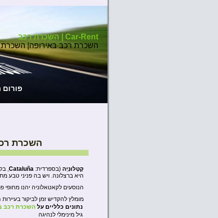
Car-Rent | השכרת רכב
השכרת רכב באירופה| השכרת 
פורום 
השכרת רכב
קָטָלוּנְיָה
(בספרדית:
Cataluña
, בק
היא ברצלונה. ויש בה פניני טבע מתו
הנוסעים לקאטאלוניה יהנו מחופי פר
מומלץ להקדיש זמן לביקור בעיירות 
נתונים כלליים על
השכרת רכב ב
גיל מינימלי לנהיגה