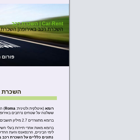
Car-Rent | השכרת רכב
השכרת רכב באירופה| השכרת 
פורום 
השכרת ר
רומא
(איטלקית ולטינית:
Roma
) ה
ששלטה על שטחים נרחבים באירופה 
ברומא מתגוררים 2.7 מיליון תושבים ועוד כמיליון תושבים בערי הלויין.
ברומא מאות אתרי תיירות בעלי חשיב
לימי הביניים, הרנסאנס והעת החדש
נתונים כלליים על השכרת רכב ב