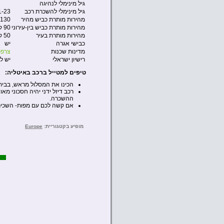
גיל מינימלי לנהיגה
גיל מינימלי להשכרת רכב
1-23
מהירות מותרת כביש מהיר
130 קמ”ש
מהירות מותרת כביש בין-עירוני
90 קמ”ש
מהירות מותרת בעיר
50 קמ”ש
כבישי אגרה
יש
מדינות שכנות
צרפ
רישיון ישראלי
יש ל
טיפים למטייל ברכב באיטליה:
הכינו את המסלול מראש, בבית
רכב דיזל ידני יהיה חסכוני מא
ההשכרה.
אם קשה לכם עם מפות- השכירו GPS ולימדו לתפעל אותו עוד לפני היציאה מתחנת הה
מופיע בקטגוריית:
Europe