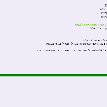
2
ת
,
שוויץ
,
אוסטריה
,
סלובניה
קחת ר”נ בינ”ל
. לפי המגבלות שלכם.
וד ויכול לחסוך עשרות יורו במהלך הטיול. בקשו במעמד
שכרה.