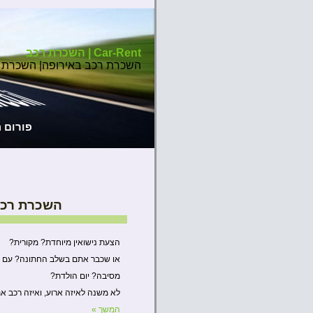
Car-Rent | השכרת רכב
השכרת רכב באירופה| השכרת 
פורום 
השכרת רכב
הצעת נישואין מיוחדת? מקורית?
או שכבר אתם בשלב החתונה? עם אי
מסיבה? יום הולדת?
לא משנה לאיזה ארוע, ואיזה רכב א
המשך »