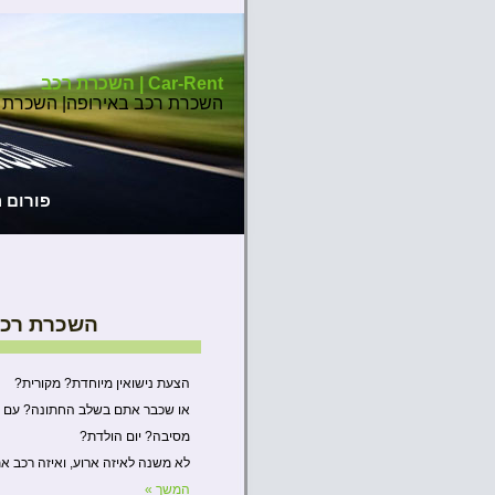
Car-Rent | השכרת רכב
השכרת רכב באירופה| השכרת 
פורום 
השכרת רכב
הצעת נישואין מיוחדת? מקורית?
או שכבר אתם בשלב החתונה? עם אי
מסיבה? יום הולדת?
לא משנה לאיזה ארוע, ואיזה רכב א
המשך »