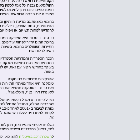
הקולוסיאום נבנה על מנת לספק בידו
המפורסמים. כיום ניתן להיכנס לס
שאפיינו את הבניה הרומאית הציבור
ברומא נמצאת גם מדינת הוותיקן ובה
הסיסטינית, גינות הוותיקן, בזיליקת 
להקדיש לפחות חצי יום או אפילו יום.
פונטנה די טרווי היא המזרקה המפו
התיירות הפופולרים ברומא. בשעות 
באים לבלות שם.
הככר הספרדית והמדרגות הספרדיות 
בתחתית המדרגות נמצאת מזרקת הספינ
בעיקר בחודשי הקיץ. עם זאת, יש 
באזור.
אטרקציות תיירותיות בטוסקנה
טוסקנה היא אחד מאתרי התיירות היפ
ואת סיינה. בטוסקנה תמצאו את היצי
ליאונרדו דה וינצ ‘י, מיכלאנג’לו .
שהבנייה החלה, המגדל התחיל לנט
נפ
צר.
בגלריה אופיצי שבפירנצה, ניתן להתרש
ליפי, רפאל, רמברנדט וציירים מפור
ל
השכרת רכב באיטליה
לחצו כאן. ל