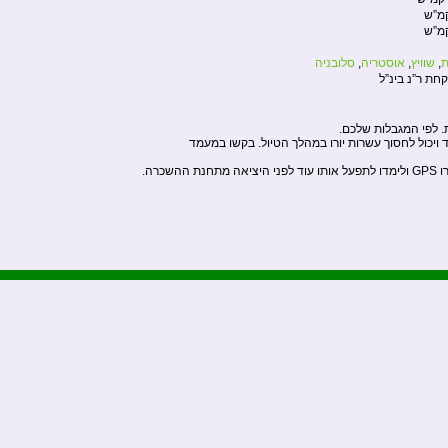
ת
,
שוויץ
,
אוסטריה
,
סלובניה
קחת ר”נ בינ”ל
. לפי המגבלות שלכם.
וד ויכול לחסוך עשרות יורו במהלך הטיול. בקשו במעמד
שכרה.