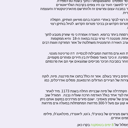
הקולוסיאום ברומא נבנה על ידי הקיסר וספסינו Vespasiano ו נחנך בשנת 80 לספירה.
ר לתושבי העיר ובו היו צופים בקרבות הגלדיאטורים
יור במבנה עצום ומרשים זה ולהתרשם מהארכיטקטורה והעוצמה
ית.
 רצוי לבקר באתרי החובה בהם מוזיאון הוותיקן, הקפלה
פטרוס הקדוש וכן בכיכר פטרוס הקדוש. לטיול בותיקן רצוי
רסמת ביותר ברומא. האגדה אומרת כי מי שזורק מטבע לתוך
בריכת המים יחזור לפחות עוד פעם אחת. פונטנה די טרווי נבנה במאה ה-18 והיא ממקומות
ערב האוירה הרומנטית משתלטת על אזור המזרקה וזוגות רבים
הוא גרם מדרגות המובילות לכנסייה דה טריניטה מונטי.
ה. זו כיכר מאוד פופולרית בין תיירים וסוחרים מקומיים,
להזהר בסביבת הכיכר מכייסים שמוצאים אף הם את פרנסתם
ים ביותר בעולם. אזור זה כולל בתוכו את פירנצה, פיזה, לוקה
רות של הציירים הגדולים הרנסאנס, פסלים ואדריכלים, כמו
מגדל פיזה הוא מגדל הפעמונים של הקתדרלה של פיזה שבנייתו החלה בשנת 1173. מיד לאחר
ות לצד אחד בגלל האדמה הרכה שעליה נבנה. המגדל שוב
תח לציבור ב -2001 לאחר כ-12 שנים של שיפוץ מאסיבי. ישנם סיורים מודרכים במקום אותם ניתן
לקחת. למתכננים לעלות יש אתגר לא קטן עם מעל ל-300 מדרגות המתפתלות במעלה גרם מדרגות
ם מציורים של בוטיצ’לי, ג’וטו, ליאונרדו, מיכלאנג’לו, פיליפו
סמים אחרים.
מסלול של
8 ימים בטוסקנה
בקרו כאן.