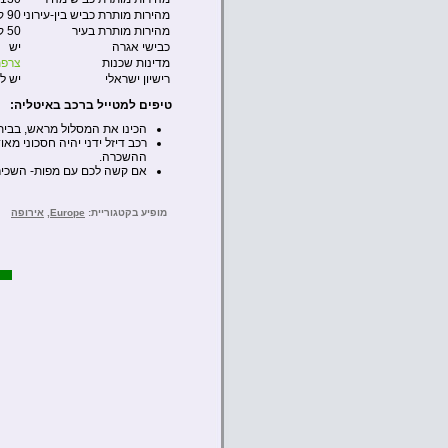
מהירות מותרת כביש בין-עירוני
90 קמ”ש
מהירות מותרת בעיר
50 קמ”ש
כבישי אגרה
יש
מדינות שכנות
צרפ
רישיון ישראלי
יש ל
טיפים למטייל ברכב באיטליה:
הכינו את המסלול מראש, בבית
רכב דיזל ידני יהיה חסכוני מא
ההשכרה.
אם קשה לכם עם מפות- השכירו GPS ולימדו לתפעל אותו עוד לפני היציאה מתחנת הה
מופיע בקטגוריית:
Europe
,
אירופה