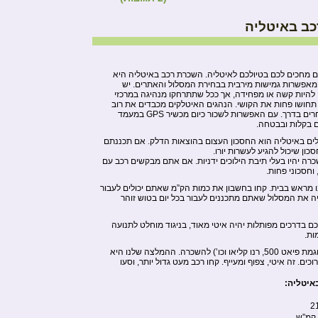
ב באיטליה
ים מחכים לכם בטיולכם לאיטליה. השכרת רכב באיטליה היא
המאפשרות גמישות מירבית בבחירת המסלול והאתרים. יש
 להיות קשה או מפחידה, אך ככל שתתרחקו מנהיגה במרכזי
תחושו פחות את הקושי. הנהגים האיטלקים מכבדים את רוב
חוקי התנועה ואת המשתמשים האחרים בדרך. עם האפשרות לשכור כיום מכשיר GPS במעמד
ם בקלות ובבטחה.
יולים באיטליה הוא החסכון העצום בהוצאות הדלק. אם תכננתם
כון שיכול להגיע לעשרות יורו.
רה יהיו בעלי תיבת הילוכים ידניות. אם אתם מבקשים רכב עם
 וחסכוני פחות.
נו מראש בבית. קחו בחשבון את כמות הק”מ שאתם יכולים לעבור
ליה את המסלול שאתם מתכננים לעבור בכל יום בטוש זוהר
 בדרכים מפותלות יהיה איטי מאוד, בניגוד מוחלט לתנועה
ות.
יש לא מעט רכבים קטנים מאוד (כדוגמת פיאט 500, רנו קליאו וכו’) להשכרה. ההמלצה שלנו היא
ים. זה איטי, צפוף ומעייף. קחו רכב מעט גדול יותר, וסעו
איטליה:
2