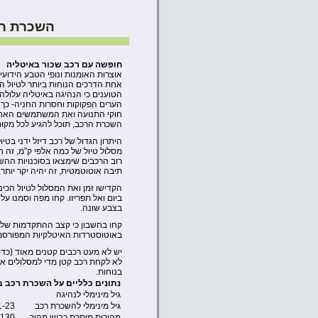
השכרת רכ
חופשה עם רכב שכור באיטליה
אוצרות האומנות ונופי הטבע הידוע
אחת הדרכים הנוחות ביותר לטיול 
הטוענים כי הנהיגה באיטליה עלולה
הערים הפקוקות וחסרות החניה- כך 
השכרת הרכב, תוכל להגיע לכל מקו
היתרון הגדול של רכב דיזל ידני בט
מסלול טיול של כמה אלפי ק”מ, זה חס
רוב הרכבים שימצאו בסוכנויות ההשכ
תיבה אוטוטמטית, זה יהיה יקר יותר,
הקדישו זמן ואת המסלול לטיול הכי
ביום ואל תפריזו. קחו מפה וסמנו ע
בצבע שונה.
קחו בחשבון כי קצב ההתקדמות שלכם
באוטוסטרדות האיטלקיות המפורסמ
לא לקחת רכב קטן מדי למסלולים ארוכ
בנוחות.
נתונים כלליים על השכרת רכב ב
גיל מינימלי לנהיגה
גיל מינימלי להשכרת רכב
1-23
מהירות מותרת כביש מהיר
130 קמ”ש