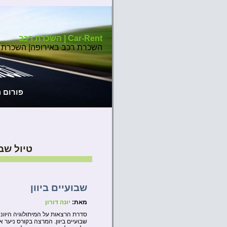
Car-Rent | השכרת רכב
השכרת רכב באירופה| השכרת 
פורום 
טיול שבו
שבועיים ביוון
מאת:
יונה דורון
סדרת הרצאות על המיתולוגיה היווני
שבועיים ביוון. המרצה בקורס ניער 