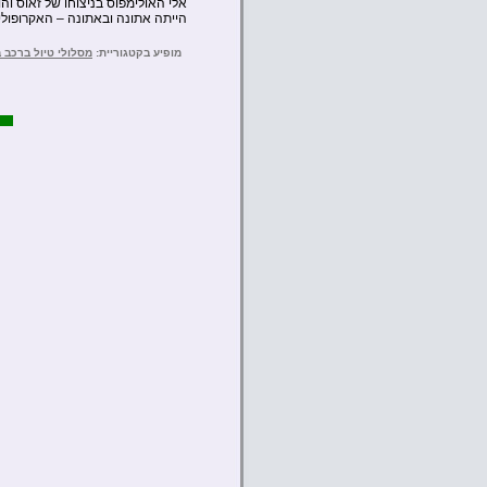
אלי האולימפוס בניצוחו של זאוס וה
הייתה אתונה ובאתונה – האקרופולי
מופיע בקטגוריית:
מסלולי טיול ברכב 