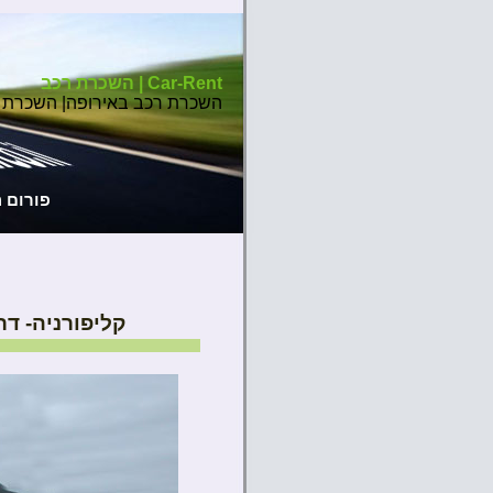
Car-Rent | השכרת רכב
השכרת רכב באירופה| השכרת 
פורום 
קליפורניה- דרך כב