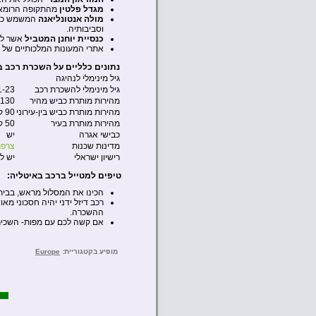
מגדל פלטין
מהתקופה הרומאי
מולה אנטונליאנה
המשמש כיום
וסביבותיה.
כנסיית יוחנן המטביל
אשר לפי
אתרי המעונות המלכותיים של ב
נתונים כלליים על השכרת רכב ב
גיל מינימלי לנהיגה
גיל מינימלי להשכרת רכב
1-23
מהירות מותרת כביש מהיר
130 קמ”ש
מהירות מותרת כביש בין-עירוני
90 קמ”ש
מהירות מותרת בעיר
50 קמ”ש
כבישי אגרה
יש
מדינות שכנות
צרפ
רישיון ישראלי
יש ל
טיפים למטייל ברכב באיטליה:
הכינו את המסלול מראש, בבית
רכב דיזל ידני יהיה חסכוני מא
ההשכרה.
אם קשה לכם עם מפות- השכירו GPS ולימדו לתפעל אותו עוד לפני היציאה מתחנת הה
מופיע בקטגוריית:
Europe