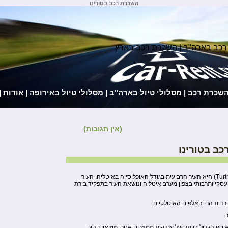
השכרת רכב בטורינו
רכב בארה"ב | השכרת רכב בארץ
השכרת רכב
|
מסלולי טיול בארה"ב
|
מסלולי טיול באירופה
|
אודות
|
(אין תגובות)
ב בטורינו
טורינו (באיטלקית: Torino או טורין Turin) היא העיר הרביעית בגודל האוכלוסייה באיטליה. העיר
קי ותרבותי בצפון מערב איטליה ונושאת העיר בתפקיד בירת
ורדות הרי האלפים האיטלקיים.
:
סף הגדול ביותר של עתיקות ממצרים אחרי מוזיאון קהיר.