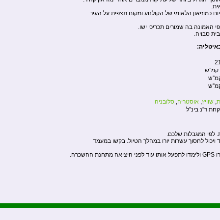
ת.
 כמוזיאון הלאומי של הקולנוע ומקום תצפית על העיר
 האמונה בה שמורים תכריכי ישו.
ית סבויה.
איטליה:
2
ת
,
שוויץ
,
אוסטריה
,
סלובניה
קחת ר”נ בינ”ל
. לפי המגבלות שלכם.
וד ויכול לחסוך עשרות יורו במהלך הטיול. בקשו במעמד
שכרה.