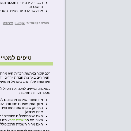
רכב דיזל ידני יהיה חסכוני מא
ההשכרה.
אם קשה לכם עם מפות- השכירו GPS ולימדו לתפעל אותו לפני היציאה מתחנת הה
מופיע בקטגוריית:
Europe
,
אירופה
טיפים למטיי
רכב שכור בארצות הברית היא אחת הד
והמחירים בארצות הברית יורדים, זה 
העדפותיו של הנהג בישראל מתאימו
כשאנחנו מגיעים לתכנן את הטיול ל
מספר נקודות חשובות:
מה העונה שאתם מתכוונים לטי
משך הזמן שאתם מתכוונים לטי
המרחק שאותו אתם מתכוונים לע
אחת ארוכה)
האם יש פסטיבלים מיוחדים / א
מעוניינים ב
השכרת רכב
? מה ג
האם מחיר השכרת הרכב כולל 