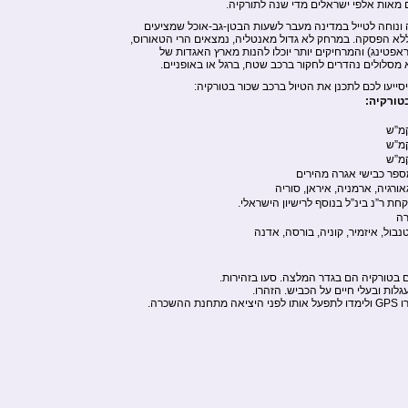
מאות אלפי ישראלים מדי שנה לתורקיה.
ונוחה לטייל במדינה מעבר לשעות הבטן-גב-אוכל שמציעים
ללא הפסקה. במרחק לא גדול מאנטליה, נמצאים הרי הטאורוס,
 ראפטינג) והמרחיקים יותר יוכלו להנות מארץ האגדות של
 מסלולים נהדרים לחקור ברכב שטח, ברגל או באופניים.
ייעו לכם לתכנן את הטיול ברכב שכור בטורקיה:
טורקיה:
ספר כבישי אגרה מהירים
גאורגיה, ארמניה, איראן, סוריה
חת ר”נ בינ”ל בנוסף לרישיון הישראלי.
ה
נבול, איזמיר, קוניה, בורסה, אדנה
ים בטורקיה הם בגדר המלצה. סעו בזהירות.
גלות ובעלי חיים על הכביש. הזהרו.
שכרה.