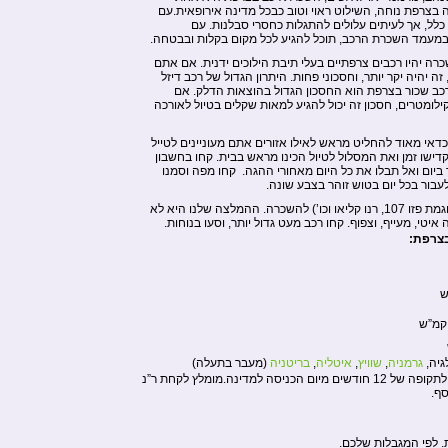
ה בצרפת נוחה, השילוט ראוי וטוב כבכל מדינה אירופאית.עם
כלל, אך לעיתים עלולים להתגלות כחסרי סבלנות. עם
רה יהיו רכבים צרפתיים בעלי תיבת הילוכים ידנית. אם אתם
יהיה יקר יותר, וחסכוני פחות. היתרון הגדול של רכב דיזל
 רכב שכור בצרפת הוא החסכון הגדול בהוצאות הדלק. אם
לומטרים, חסכון זה יכול להגיע למאות שקלים בטיול לאורכה
כדאי מאוד להחליט מראש לאילו אזורים אתם מעוניינים לטייל
דישו זמן ואת המסלול לטיול הכינו מראש בבית. קחו בחשבון
ביום ואל תבלו את כל היום מאחורי ההגה. קחו מפה וסמנו
ור בכל יום בטוש זוהר בצבע שונה.
יש לא מעט רכבים קטנים מאוד (כדוגמת פזו 107, רנו קליאו וכו’) להשכרה. ההמלצה שלנו היא לא
יטי, מעייף, וצפוף. קחו רכב מעט גדול יותר, וסעו בנוחות.
בצרפת:
גיה,
גרמניה
,
שוויץ
,
איטליה
,
בריטניה
(מעבר בתעלה)
מגיל 18 ולתקופה של 12 חודשים מיום הכניסה למדינה.מומלץ לקחת ר”נ
סף.
. לפי המגבלות שלכם.