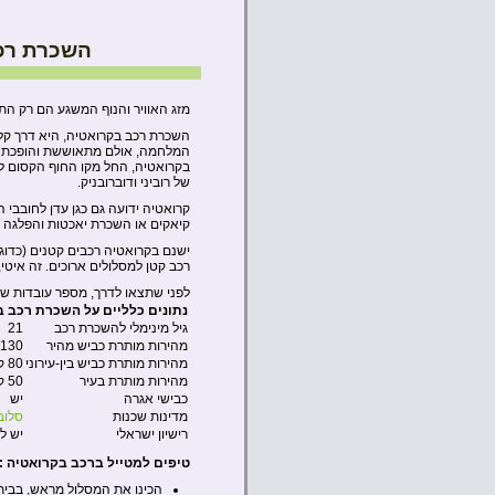
השכרת רכ
מזג האוויר והנוף המשגע הם רק הת
השכרת רכב בקרואטיה, היא דרך קל
המלחמה, אולם מתאוששת והופכת ליע
בקרואטיה, החל מקו החוף הקסום לאו
של רוביני ודוברובניק.
קרואטיה ידועה גם כגן עדן לחובבי ה
קיאקים או השכרת יאכטות והפלגה 
ישנם בקרואטיה רכבים קטנים (כדוג
רכב קטן למסלולים ארוכים. זה איטי, 
לפני שתצאו לדרך, מספר עובדות שיס
נתונים כלליים על השכרת רכב ב
גיל מינימלי להשכרת רכב
21
מהירות מותרת כביש מהיר
130 קמ”ש
מהירות מותרת כביש בין-עירוני
80 קמ”ש
מהירות מותרת בעיר
50 קמ”ש
כבישי אגרה
יש
מדינות שכנות
סלוב
רישיון ישראלי
יש לק
טיפים למטייל ברכב בקרואטיה :
הכינו את המסלול מראש, בבית