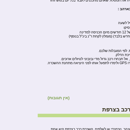
ליה את המסלול שאתם מתכננים לעבור בכל יום בטוש זוהר
ארהב :
יקו
ה למדינה
חדש בלבד) (מומלץ לקחת ר”נ בינ”ל בנוסף)
. לפי המגבלות שלכם.
יכת הדלק.
אל תבחרו רכב גדול מדי ובזבזני לטיולים ארוכים.
שכרה.
(אין תגובות)
כב בצרפת
נהב, נורמנדי או לאלפים, השכרת רכב בצרפת היא אחת