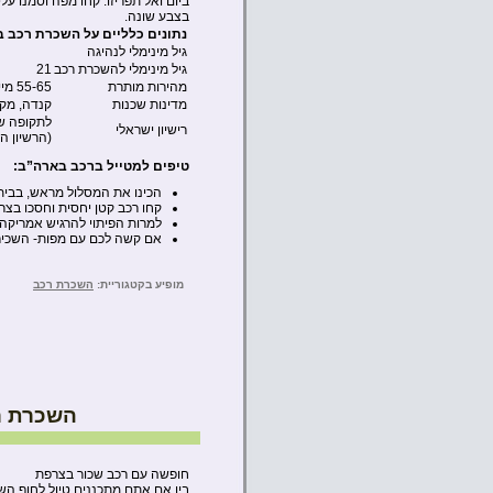
ביום ואל תפריזו. קחו מפה וסמנו ע
בצבע שונה.
נתונים כלליים על השכרת רכב ב
גיל מינימלי לנהיגה
גיל מינימלי להשכרת רכב
21
מהירות מותרת
55-65 מייל לשעה
מדינות שכנות
קנדה, מקס
לתקופה של 12 חודשים מיום הכניס
רישיון ישראלי
(הרשיון ה
טיפים למטייל ברכב בארה”ב:
הכינו את המסלול מראש, בבית
קחו רכב קטן יחסית וחסכו בצר
למרות הפיתוי להרגיש אמריקה, 
אם קשה לכם עם מפות- השכירו GPS ולימדו לתפעל אותו לפני היציאה מתחנת הה
מופיע בקטגוריית:
השכרת רכב
השכרת ר
חופשה עם רכב שכור בצרפת
בין אם אתם מתכננים טיול לחוף הש