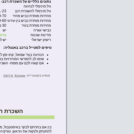
נתונים כלליים על השכרת רכב- ב
גיל מינימלי לנהיגה
גיל מינימלי להשכרת רכב
1-23
מהירות מותרת כביש מהיר
60-70 מייל
מהירות מותרת כביש בין-עירוני
50-60 מייל
מהירות מותרת בעיר
30 מייל לשעה
כבישי אגרה
יש
מדינות שכנות
צרפ
רישיון ישראלי
יש ל
טיפים למטייל ברכב באנגליה:
הנהיגה בצד שמאל, קחו זמן להת
שימו לב להפרשי המהירויות בכ
אם קשה לכם עם מפות- השכירו GPS ולימדו לתפעל אותו עוד לפני היציאה מתחנת הה
מופיע בקטגוריית:
Europe
,
אירופה
השכרת רכ
בין אם בחרתם לבקר באיסטנבול, מר
להתנתק ולנקות את הראש, טורקיה ה