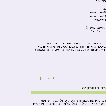
רטיניה:
2
 לשעה
 לשעה
ת
(מעבר בתעלה)
קחת ר”נ בינ”ל
רגל לעניין. שימו לב בעיקר בפניות ימינה ובכיכרות.
בישים המהירים. הזהרו מרכבים איטיים מדי או מהירים מדי.
שכרה.
(2 תגובות)
ב בטורקיה
מריס או לנפוש במלונות המפוארים של אנטליה על מנת
יא הרבה יותר ממלונות הכל כלול ובריכה. חופי הים המדהימים