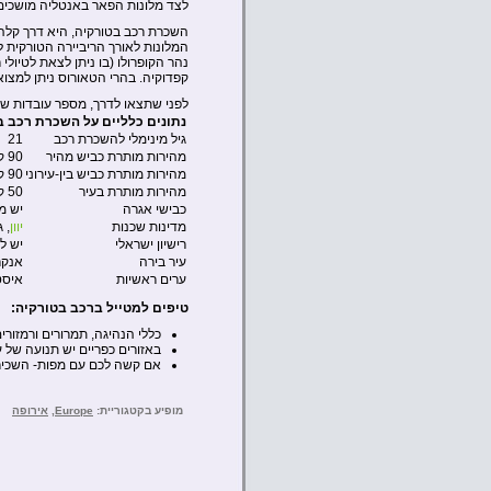
לצד מלונות הפאר באנטליה מושכים 
השכרת רכב בטורקיה, היא דרך קלה 
המלונות לאורך הריביירה הטורקית 
נהר הקופרולו (בו ניתן לצאת לטיולי
קפדוקיה. בהרי הטאורוס ניתן למצוא
לפני שתצאו לדרך, מספר עובדות שיס
נתונים כלליים על השכרת רכב ב
גיל מינימלי להשכרת רכב
21
מהירות מותרת כביש מהיר
90 קמ”ש
מהירות מותרת כביש בין-עירוני
90 קמ”ש
מהירות מותרת בעיר
50 קמ”ש
כבישי אגרה
יש מ
מדינות שכנות
יוון
, 
רישיון ישראלי
יש לק
עיר בירה
אנקר
ערים ראשיות
איסט
טיפים למטייל ברכב בטורקיה:
כללי הנהיגה, תמרורים ורמזור
באזורים כפריים יש תנועה של ע
אם קשה לכם עם מפות- השכירו GPS ולימדו לתפעל אותו לפני היציאה מתחנת הה
מופיע בקטגוריית:
Europe
,
אירופה