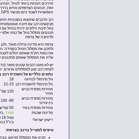
הדרכים הנוחות ביותר לטיול. הנהיג
זאת, הנהגים הצרפתים נוחים בדרך 
האפשרות לשכור כיום מכשיר GPS במעמד השכרת הרכב, תוכל להגיע לכל מקום בקלות ובבטחה.
רוב הרכבים שימצאו בסוכנויות ההשכ
מבקשים רכב עם תיבה אוטוטמטית, זה 
בעל תיבת הילוכים ידנית בטיול עם
תכננתם מסלול טיול של כמה אלפי קי
ולרוחבה של צרפת.
צרפת היא מדינה גדולה מאוד, ולכן 
ולתכנן את מסלול הטיול בקפידה. הק
את כמות הק”מ שאתם יכולים לעבור 
עליה את המסלול שאתם מתכננים לעב
לקחת רכב קטן למסלולים ארוכים. זה א
נתונים כלליים על השכרת רכב 
גיל מינימלי לנהיגה
18
גיל מינימלי להשכרת רכב
21-23
מהירות מותרת כביש
120 קמ”ש
מהיר
מהירות מותרת כביש
90- 100 קמ”ש
בין-עירוני
מהירות מותרת בעיר
50 קמ”ש
מדינות שכנות
ספרד
, בל
רישיון ישראלי
בינ”ל בנו
טיפים למטייל ברכב בצרפת:
הכינו את המסלול מראש, בבית