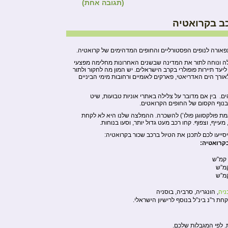
(תגובה אחת)
ב בקרואטיה
פאורה לנופים הפסטורליים והחופים המדהימים של קרואטיה.
ה ונוחה לתור את המדינה שבשנים האחרונות מחלימה מפצעי
ד תיירות פופולרי בקרב הישראלים. יש המון מה לחקור ולתור
רך הים האדריאטי, פארקים לאומיים ורחובות מימי הביניים
ים. בין אם מדובר על צלילה באתרי אוניות טבועות, שיט
בנוף הקסום של החופים הקרואטים.
מת פולקסווגן פולו’) להשכרה. ההמלצה שלנו היא לא לקחת
מעייף, וצפוף. קחו רכב מעט גדול יותר, וסעו בנוחות.
ייעו לכם לתכנן את הטיול ברכב שכור בקרואטיה:
קרואטיה:
ניה
, הונגריה, סרביה, בוסניה
חת ר”נ בינ”ל בנוסף לרישיון הישראלי.
. לפי המגבלות שלכם.