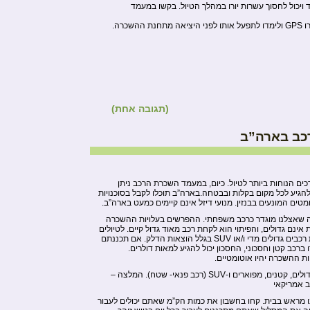
וד ויכול לחסוך עשרות יורו במהלך הטיול. בקשו במעמד
שכרה.
(תגובה אחת)
כב בארה”ב
 הנוחות ביותר לטיול. כיום, במעמד השכרת הרכב ניתן
בעזרתו תוכלו להגיע לכל מקום בקלות ובבטחה.בארה”ב תוכלו לקבל בסוכנויות
טים המונעים בבנזין. מנועי דיזל אינם קיימים כמעט בארה”ב.
ה שאצלנו מוגדר כרכב משפחתי. ההפרשים בעלויות ההשכרה
ינם גדולים, והפיתוי הוא לקחת רכב מאוד גדול קיים. לטיולים
ארוכים – אנו מציעים לכם לא לקחת רכבים גדולים מדי ו/או SUV בגלל הוצאות הדלק. אם תכננתם
ברכב קטן וחסכוני, החסכון יכול להגיע למאות דולרים.
ות ההשכרה יהיו אוטומטיים.
ניתן להשכיר מגוון רחב של רכבים, גדולים, קטנים, מפוארים ו-SUV (רכב פנאי- שטח). המלצה –
ב אמריקאי
נו מראש בבית. קחו בחשבון את כמות הק”מ שאתם יכולים לעבור